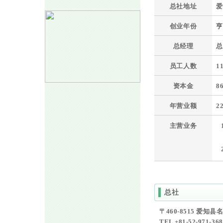
总社地址
爱
创业年份
亨
总经理
总
员工人数
1
资本金
8
年营业额
2
主营业务
总社
〒460-8515 爱
TEL +81-52-971-3