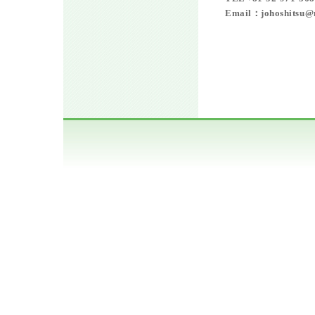
Email：johoshitsu@m