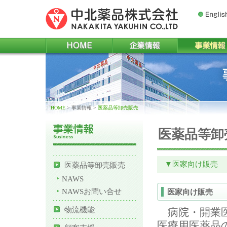
Englis
HOME
企業情報
事業情報
HOME
> 事業情報
>
医薬品等卸売販売
医薬品等卸
▼医家向け販売
医薬品等卸売販売
NAWS
NAWSお問い合せ
医家向け販売
物流機能
病院・開業医
医療用医薬品