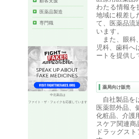
顧客支援
わたる情報を
医薬品製造
地域に根差し
て、医薬品流
専門職
います。
また、眼科、
児科、歯科へ
ートを提供し
薬局向け販売
中北薬品は
自社製品をは
ファイト・ザ・フェイクを応援しています
医薬部外品、
化粧品、介護
スケア関連商
ドラッグスト