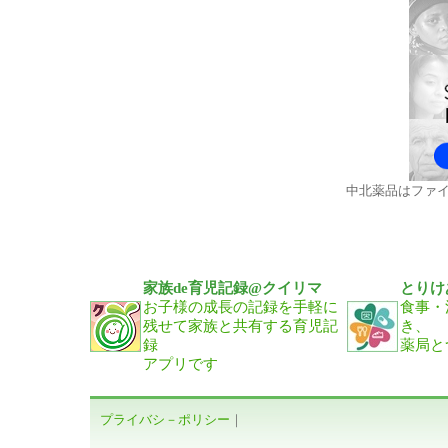
2026/1/14
営業所許可証を更新いたしました。（岡崎
2026/1/5
マナー情報誌『
Ｎａｋａｋｉｔａ Ｓｍｉｌｅ
の処方せん～
』を発行しました。
2025/12/30
訃報 代表取締役会長 中北 智久 逝去のお
2025/12/23
営業所許可証を更新いたしました。（ドラ
2025/11/11
創業299周年を迎えました。
2025/10/1
マナー情報誌『
Ｎａｋａｋｉｔａ Ｓｍｉｌｅ
の処方せん～
』を発行しました。
中北薬品はファ
2025/8/29
営業所許可証を更新いたしました。（静岡
2025/7/15
営業所許可証を更新いたしました。（天塚
2025/7/1
マナー情報誌『
Ｎａｋａｋｉｔａ Ｓｍｉｌｅ
家族de育児記録@クイリマ
とりけ
の処方せん～
』を発行しました。
お子様の成長の記録を手軽に
食事・
2025/6/10
営業所許可証を更新いたしました。（静岡
残せて家族と共有する育児記
き、
2025/4/3
録
営業所許可証を更新いたしました。
薬局と
アプリです
2025/4/1
24名の新入社員が入社致しました。
2025/4/1
マナー情報誌『
Ｎａｋａｋｉｔａ Ｓｍｉｌe
プライバシ－ポリシー
の処方せん～
｜
』を発行しました。
2025/2/17
営業所許可証を更新いたしました。