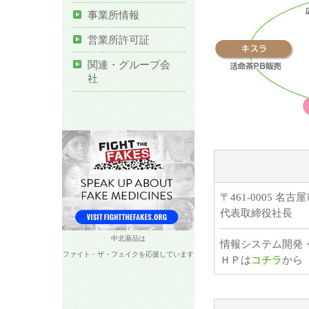
事業所情報
営業所許可証
関連・グループ会
社
〒461-0005 名
代表取締役社長
中北薬品は
情報システム開発
ファイト・ザ・フェイクを応援しています
ＨＰは
コチラ
から