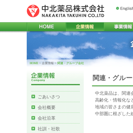
Englis
HOME
企業情報
事業情報
HOME
> 企業情報
>
関連・グループ会社
関連・グルー
中北薬品は、関連
ごあいさつ
高齢化・情報化な
地域の皆さまの健
会社概要
中部圏に根ざした
会社沿革
社訓・社歌