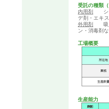
受託の種類（
内用剤
シロ
デ剤・エキ
外用剤
吸入
ン・消毒剤
工場概要
生産能力