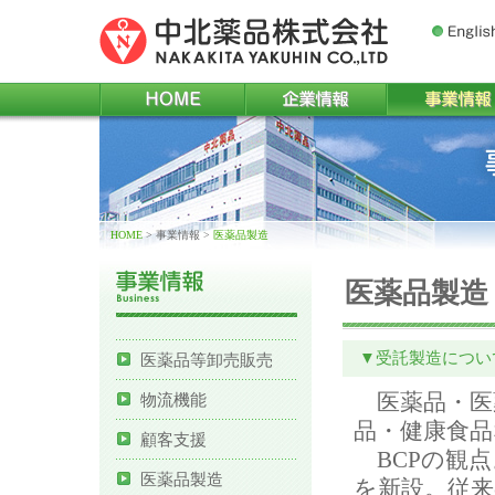
Englis
HOME
企業情報
事業情報
HOME
> 事業情報
>
医薬品製造
医薬品製造
▼受託製造につい
医薬品等卸売販売
医薬品・医
物流機能
品・健康食
顧客支援
BCPの観点
医薬品製造
を新設。従来