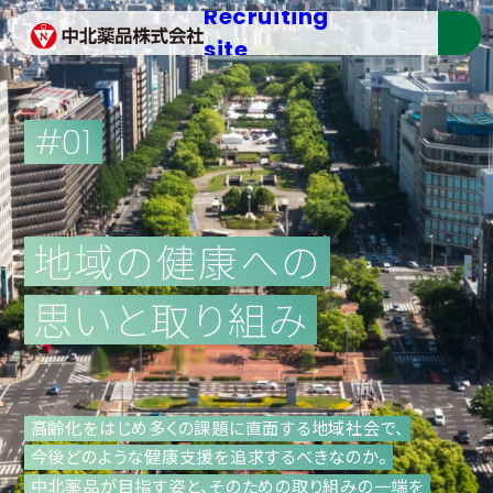
Recruiting
site
#01
地域の健康への
思いと取り組み
高齢化をはじめ多くの課題に直面する地域社会で、
今後どのような健康支援を追求するべきなのか。
中北薬品が目指す姿と、そのための取り組みの一端を