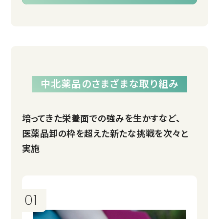
中北薬品のさまざまな取り組み
培ってきた栄養面での強みを
生かす
など、
医薬品卸の
枠を
超えた
新たな
挑戦を
次々と
実施
01